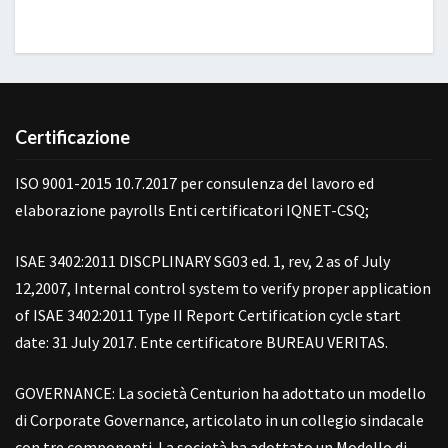
Certificazione
ISO 9001-2015 10.7.2017 per consulenza del lavoro ed
elaborazione payrolls Enti certificatori IQNET-CSQ;
ISAE 3402:2011 DISCPLINARY SG03 ed. 1, rev, 2 as of July
12,2007, Internal control system to verify proper application
of ISAE 3402:2011 Type II Report Certification cycle start
date: 31 July 2017. Ente certificatore BUREAU VERITAS.
GOVERNANCE: La società Centurion ha adottato un modello
di Corporate Governance, articolato in un collegio sindacale
con tre componenti. La società ha adottato un Modello di