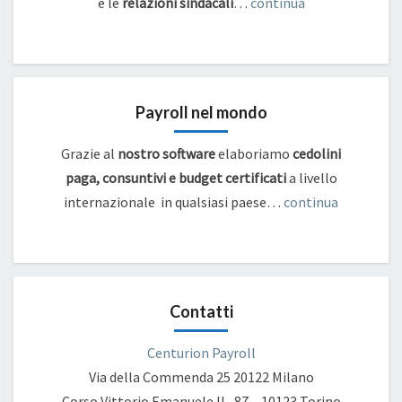
e
le
relazioni sindacali
…
continua
Payroll nel mondo
Grazie al
nostro software
elaboriamo
cedolini
paga, consuntivi e budget certificati
a livello
internazionale in qualsiasi paese…
continua
Contatti
Centurion Payroll
Via della Commenda 25
20122 Milano
Corso Vittorio Emanuele II , 87 – 10123 Torino