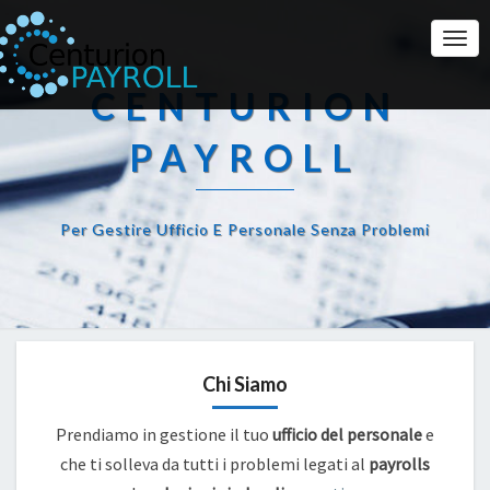
Togg
Navi
CENTURION
PAYROLL
Per Gestire Ufficio E Personale Senza Problemi
Chi Siamo
Prendiamo in gestione il tuo
ufficio del personale
e
che ti solleva da tutti i problemi legati al
payrolls