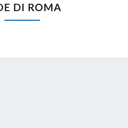
DE DI ROMA
DI
ROMA