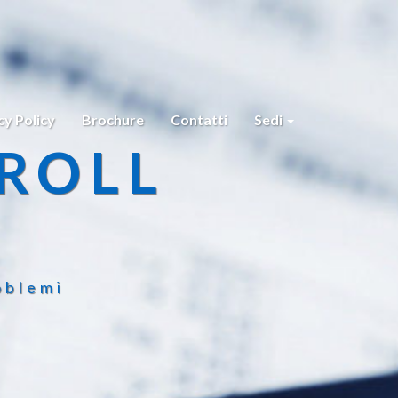
cy Policy
Brochure
Contatti
Sedi
ROLL
oblemi