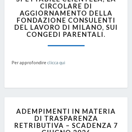
CIRCOLARE DI
TUTTA
LA
AGGIORNAMENTO DELLA
SPETTABILE
FONDAZIONE CONSULENTI
CLIENTELA,
DEL LAVORO DI MILANO, SUI
LA
CONGEDI PARENTALI.
CIRCOLARE
DI
AGGIORNAMENTO
DELLA
Per approfondire
clicca qui
FONDAZIONE
CONSULENTI
DEL
LAVORO
DI
MILANO,
SUI
ADEMPIMENTI
CONGEDI
ADEMPIMENTI IN MATERIA
IN
PARENTALI.
DI TRASPARENZA
MATERIA
RETRIBUTIVA – SCADENZA 7
DI
TRASPARENZA