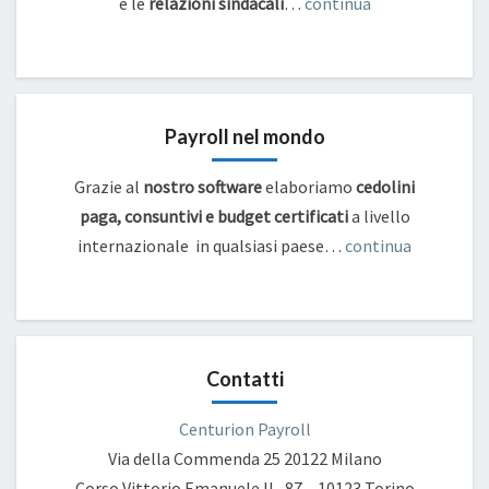
e
le
relazioni sindacali
…
continua
Payroll nel mondo
Grazie al
nostro software
elaboriamo
cedolini
paga, consuntivi e budget certificati
a livello
internazionale in qualsiasi paese…
continua
Contatti
Centurion Payroll
Via della Commenda 25
20122 Milano
Corso Vittorio Emanuele II , 87 – 10123 Torino