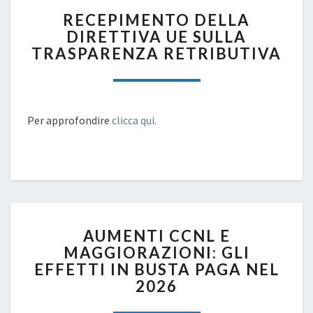
RECEPIMENTO
RECEPIMENTO DELLA
DELLA
DIRETTIVA UE SULLA
DIRETTIVA
TRASPARENZA RETRIBUTIVA
UE
SULLA
TRASPARENZA
RETRIBUTIVA
Per approfondire
clicca qui
.
AUMENTI
AUMENTI CCNL E
CCNL
MAGGIORAZIONI: GLI
E
EFFETTI IN BUSTA PAGA NEL
MAGGIORAZIONI:
GLI
2026
EFFETTI