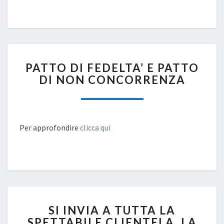
SICUREZZA
SUL
LAVORO
AGILE
PATTO
PATTO DI FEDELTA’ E PATTO
DI
DI NON CONCORRENZA
FEDELTA’
E
PATTO
DI
NON
Per approfondire
clicca qui
CONCORRENZA
SI
SI INVIA A TUTTA LA
INVIA
SPETTABILE CLIENTELA, LA
A