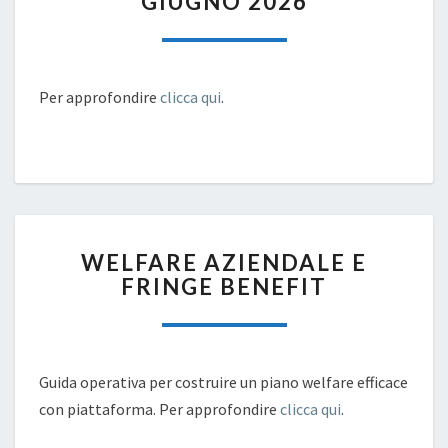
GIUGNO 2026
RETRIBUTIVA
–
SCADENZA
7
Per approfondire
clicca qui
.
GIUGNO
2026
WELFARE
WELFARE AZIENDALE E
AZIENDALE
FRINGE BENEFIT
E
FRINGE
BENEFIT
Guida operativa per costruire un piano welfare efficace
con piattaforma. Per approfondire
clicca qui
.