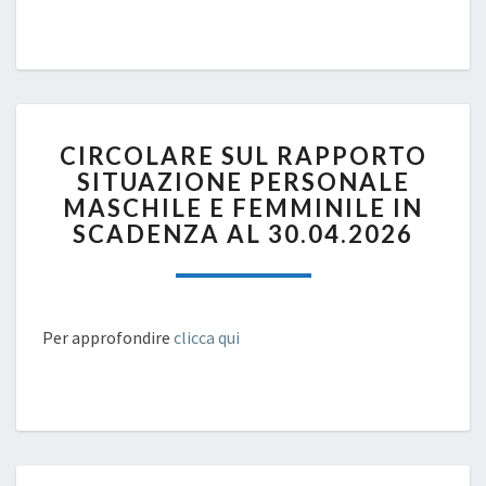
CIRCOLARE
CIRCOLARE SUL RAPPORTO
SUL
SITUAZIONE PERSONALE
RAPPORTO
MASCHILE E FEMMINILE IN
SITUAZIONE
PERSONALE
SCADENZA AL 30.04.2026
MASCHILE
E
FEMMINILE
IN
Per approfondire
clicca qui
SCADENZA
AL
30.04.2026