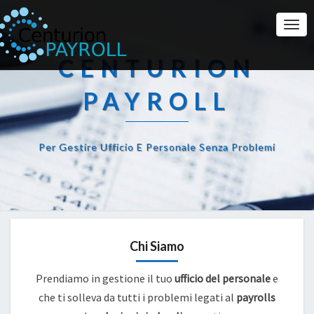
Togg
Navi
CENTURION
PAYROLL
Per Gestire Ufficio E Personale Senza Problemi
Chi Siamo
Prendiamo in gestione il tuo
ufficio del personale
e
che ti solleva da tutti i problemi legati al
payrolls