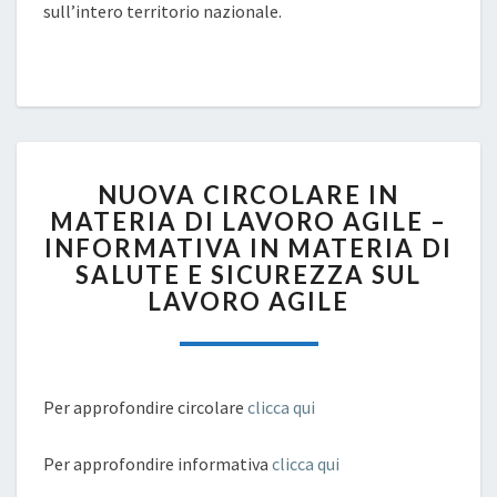
sull’intero territorio nazionale.
NUOVA
NUOVA CIRCOLARE IN
CIRCOLARE
MATERIA DI LAVORO AGILE –
IN
INFORMATIVA IN MATERIA DI
MATERIA
DI
SALUTE E SICUREZZA SUL
LAVORO
LAVORO AGILE
AGILE
–
INFORMATIVA
IN
Per approfondire circolare
clicca qui
MATERIA
DI
Per approfondire informativa
SALUTE
clicca qui
E