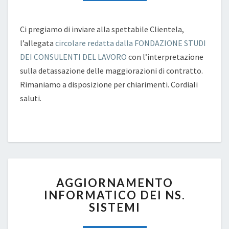
IN
BUSTA
PAGA
Ci pregiamo di inviare alla spettabile Clientela,
NEL
l’allegata
circolare redatta dalla FONDAZIONE STUDI
2026
DEI CONSULENTI DEL LAVORO
con l’interpretazione
sulla detassazione delle maggiorazioni di contratto.
Rimaniamo a disposizione per chiarimenti. Cordiali
saluti.
AGGIORNAMENTO
AGGIORNAMENTO
INFORMATICO
INFORMATICO DEI NS.
DEI
SISTEMI
NS.
SISTEMI