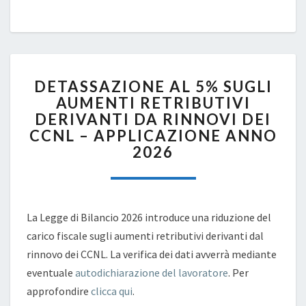
DETASSAZIONE
DETASSAZIONE AL 5% SUGLI
AL
AUMENTI RETRIBUTIVI
5%
DERIVANTI DA RINNOVI DEI
SUGLI
AUMENTI
CCNL – APPLICAZIONE ANNO
RETRIBUTIVI
2026
DERIVANTI
DA
RINNOVI
DEI
La Legge di Bilancio 2026 introduce una riduzione del
CCNL
carico fiscale sugli aumenti retributivi derivanti dal
–
APPLICAZIONE
rinnovo dei CCNL. La verifica dei dati avverrà mediante
ANNO
eventuale
autodichiarazione del lavoratore
. Per
2026
approfondire
clicca qui
.