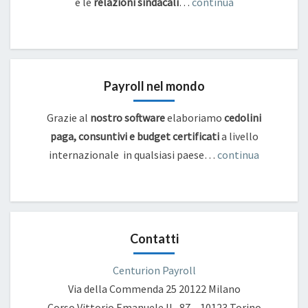
e
le
relazioni sindacali
…
continua
Payroll nel mondo
Grazie al
nostro software
elaboriamo
cedolini
paga, consuntivi e budget certificati
a livello
internazionale in qualsiasi paese…
continua
Contatti
Centurion Payroll
Via della Commenda 25
20122 Milano
Corso Vittorio Emanuele II , 87 – 10123 Torino