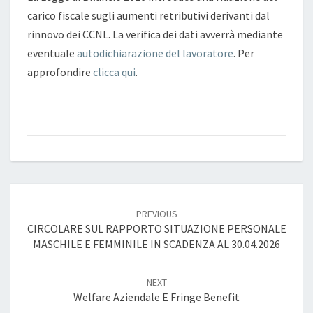
ANNO
carico fiscale sugli aumenti retributivi derivanti dal
2026
rinnovo dei CCNL. La verifica dei dati avverrà mediante
eventuale
autodichiarazione del lavoratore
. Per
approfondire
clicca qui
.
Post
navigation
PREVIOUS
CIRCOLARE SUL RAPPORTO SITUAZIONE PERSONALE
MASCHILE E FEMMINILE IN SCADENZA AL 30.04.2026
NEXT
Welfare Aziendale E Fringe Benefit