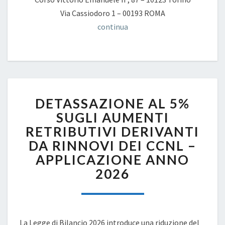
Via Cassiodoro 1 – 00193 ROMA
continua
DETASSAZIONE
DETASSAZIONE AL 5%
AL
5%
SUGLI AUMENTI
SUGLI
RETRIBUTIVI DERIVANTI
AUMENTI
DA RINNOVI DEI CCNL –
RETRIBUTIVI
APPLICAZIONE ANNO
DERIVANTI
DA
2026
RINNOVI
DEI
CCNL
–
La Legge di Bilancio 2026 introduce una riduzione del
APPLICAZIONE