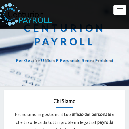
Togg
Navi
CENTURION
PAYROLL
Per Gestire Ufficio E Personale Senza Problemi
Chi Siamo
Prendiamo in gestione il tuo
ufficio del personale
e
che ti solleva da tutti i problemi legati al
payrolls