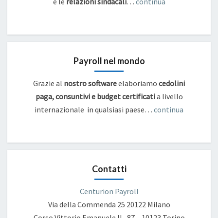
e
le
relazioni sindacali
…
continua
Payroll nel mondo
Grazie al
nostro software
elaboriamo
cedolini
paga, consuntivi e budget certificati
a livello
internazionale in qualsiasi paese…
continua
Contatti
Centurion Payroll
Via della Commenda 25
20122 Milano
Corso Vittorio Emanuele II , 87 – 10123 Torino