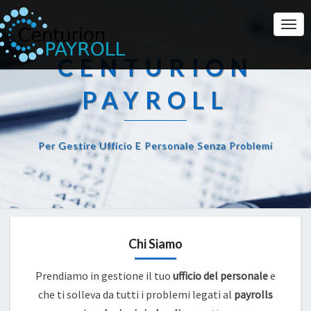
Togg
Navi
CENTURION
PAYROLL
Per Gestire Ufficio E Personale Senza Problemi
Chi Siamo
Prendiamo in gestione il tuo
ufficio del personale
e
che ti solleva da tutti i problemi legati al
payrolls