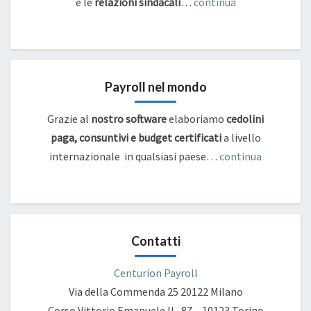
e
le
relazioni sindacali
…
continua
Payroll nel mondo
Grazie al
nostro software
elaboriamo
cedolini
paga, consuntivi e budget certificati
a livello
internazionale in qualsiasi paese…
continua
Contatti
Centurion Payroll
Via della Commenda 25
20122 Milano
Corso Vittorio Emanuele II , 87 – 10123 Torino