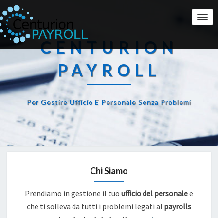
Togg
Navi
CENTURION
PAYROLL
Per Gestire Ufficio E Personale Senza Problemi
Chi Siamo
Prendiamo in gestione il tuo
ufficio del personale
e
che ti solleva da tutti i problemi legati al
payrolls