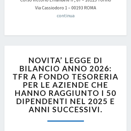
Via Cassiodoro 1 – 00193 ROMA
continua
NOVITA’
NOVITA’ LEGGE DI
LEGGE
DI
BILANCIO ANNO 2026:
BILANCIO
TFR A FONDO TESORERIA
ANNO
PER LE AZIENDE CHE
2026:
HANNO RAGGIUNTO I 50
TFR
A
DIPENDENTI NEL 2025 E
FONDO
ANNI SUCCESSIVI.
TESORERIA
PER
LE
AZIENDE