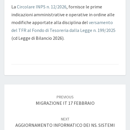
CHE
La
Circolare INPS n. 12/2026
, fornisce le prime
HANNO
indicazioni amministrative e operative in ordine alle
RAGGIUNTO
modifiche apportate alla disciplina del
versamento
I
del TFR al Fondo di Tesoreria dalla Legge n. 199/2025
50
DIPENDENTI
(cd Legge di Bilancio 2026).
NEL
2025
E
ANNI
SUCCESSIVI.
Post
navigation
PREVIOUS
MIGRAZIONE IT 17 FEBBRAIO
NEXT
AGGIORNAMENTO INFORMATICO DEI NS. SISTEMI