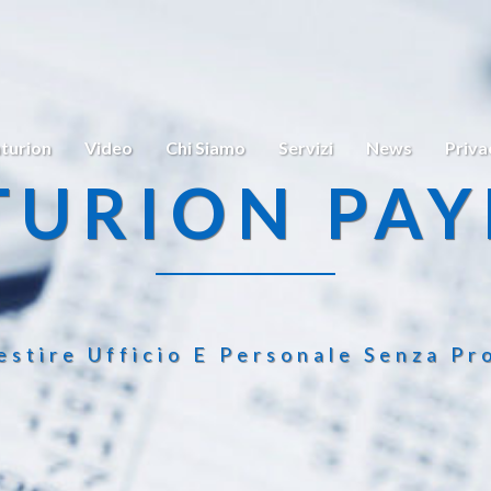
turion
Video
Chi Siamo
Servizi
News
Priva
TURION PAY
estire Ufficio E Personale Senza Pr