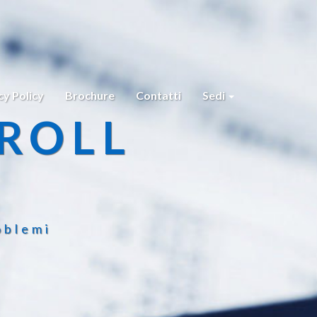
cy Policy
Brochure
Contatti
Sedi
ROLL
oblemi