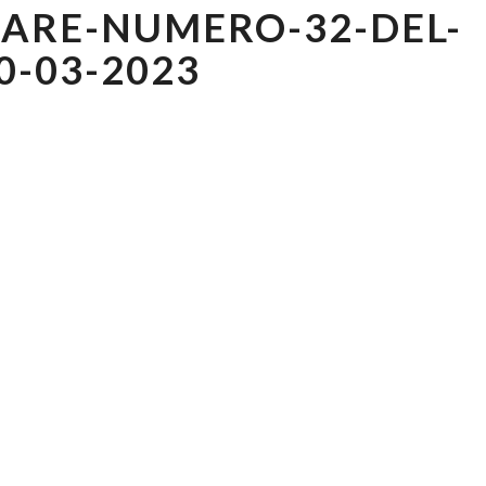
LARE-NUMERO-32-DEL-
NUMERO-
32-
0-03-2023
DEL-
20-
03-
2023