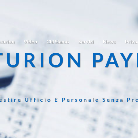
turion
Video
Chi Siamo
Servizi
News
Priva
TURION PAY
estire Ufficio E Personale Senza Pr