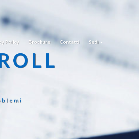
cy Policy
Brochure
Contatti
Sedi
ROLL
oblemi