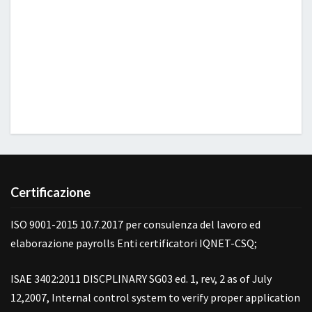
Certificazione
ISO 9001-2015 10.7.2017 per consulenza del lavoro ed
elaborazione payrolls Enti certificatori IQNET-CSQ;
ISAE 3402:2011 DISCPLINARY SG03 ed. 1, rev, 2 as of July
12,2007, Internal control system to verify proper application