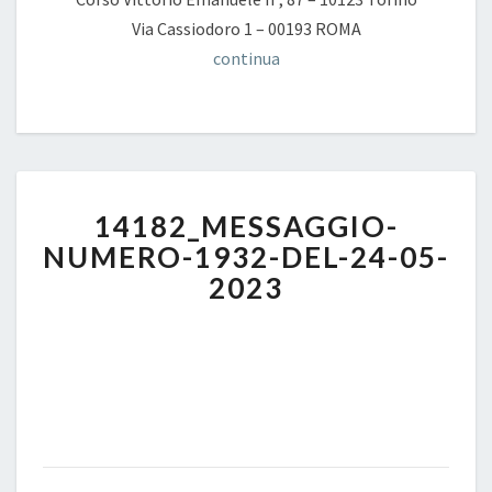
Via Cassiodoro 1 – 00193 ROMA
continua
14182_MESSAGGIO-
14182_MESSAGGIO-
NUMERO-
1932-
NUMERO-1932-DEL-24-05-
DEL-
2023
24-
05-
2023