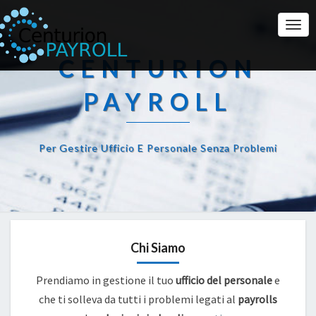
Togg
Navi
CENTURION
PAYROLL
Per Gestire Ufficio E Personale Senza Problemi
Chi Siamo
Prendiamo in gestione il tuo
ufficio del personale
e
che ti solleva da tutti i problemi legati al
payrolls