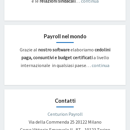
e
le
relazioni sindacali
…
continua
Payroll nel mondo
Grazie al
nostro software
elaboriamo
cedolini
paga, consuntivi e budget certificati
a livello
internazionale in qualsiasi paese…
continua
Contatti
Centurion Payroll
Via della Commenda 25
20122 Milano
Corso Vittorio Emanuele II , 87 – 10123 Torino