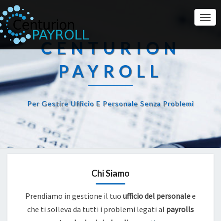
Togg
Navi
CENTURION
PAYROLL
Per Gestire Ufficio E Personale Senza Problemi
Chi Siamo
Prendiamo in gestione il tuo
ufficio del personale
e
che ti solleva da tutti i problemi legati al
payrolls