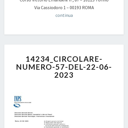
Via Cassiodoro 1 – 00193 ROMA
continua
14234_CIRCOLARE-
14234_CIRCOLARE-
NUMERO-
57-
NUMERO-57-DEL-22-06-
DEL-
2023
22-
06-
2023