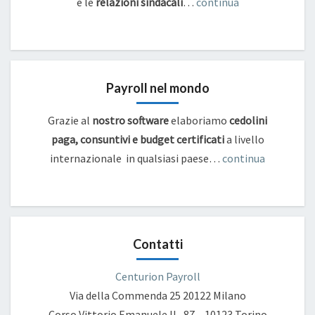
e
le
relazioni sindacali
…
continua
Payroll nel mondo
Grazie al
nostro software
elaboriamo
cedolini
paga, consuntivi e budget certificati
a livello
internazionale in qualsiasi paese…
continua
Contatti
Centurion Payroll
Via della Commenda 25
20122 Milano
Corso Vittorio Emanuele II , 87 – 10123 Torino