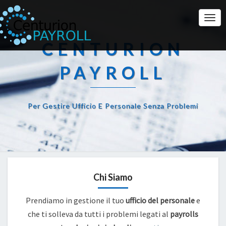
Togg
Navi
CENTURION
PAYROLL
Per Gestire Ufficio E Personale Senza Problemi
Chi Siamo
Prendiamo in gestione il tuo
ufficio del personale
e
che ti solleva da tutti i problemi legati al
payrolls