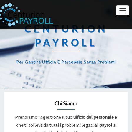
Togg
Navi
CENTURION
PAYROLL
Per Gestire Ufficio E Personale Senza Problemi
Chi Siamo
Prendiamo in gestione il tuo
ufficio del personale
e
che ti solleva da tutti i problemi legati al
payrolls