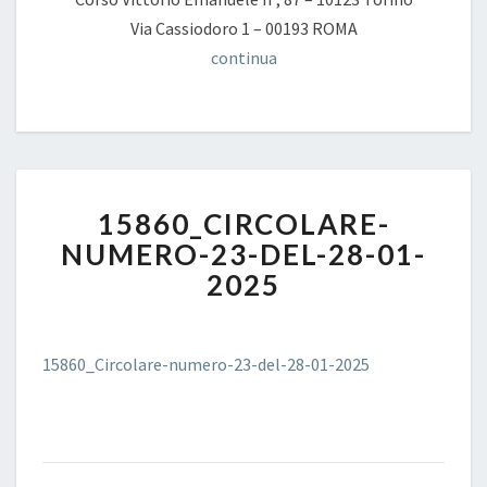
Via Cassiodoro 1 – 00193 ROMA
continua
15860_CIRCOLARE-
15860_CIRCOLARE-
NUMERO-
23-
NUMERO-23-DEL-28-01-
DEL-
2025
28-
01-
2025
15860_Circolare-numero-23-del-28-01-2025