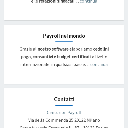
e
le
relazioni sindacali
…
continua
Payroll nel mondo
Grazie al
nostro software
elaboriamo
cedolini
paga, consuntivi e budget certificati
a livello
internazionale in qualsiasi paese…
continua
Contatti
Centurion Payroll
Via della Commenda 25
20122 Milano
Corso Vittorio Emanuele II , 87 – 10123 Torino