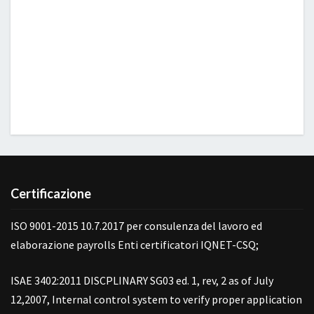
Certificazione
ISO 9001-2015 10.7.2017 per consulenza del lavoro ed
elaborazione payrolls Enti certificatori IQNET-CSQ;
ISAE 3402:2011 DISCPLINARY SG03 ed. 1, rev, 2 as of July
12,2007, Internal control system to verify proper application