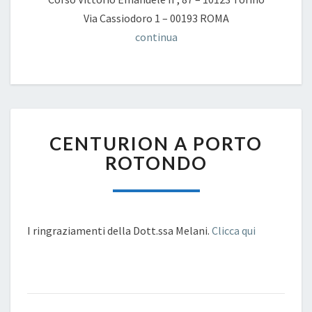
Via Cassiodoro 1 – 00193 ROMA
continua
CENTURION
CENTURION A PORTO
A
PORTO
ROTONDO
ROTONDO
I ringraziamenti della Dott.ssa Melani.
Clicca qui