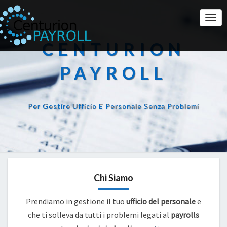
Togg
Navi
CENTURION
PAYROLL
Per Gestire Ufficio E Personale Senza Problemi
Chi Siamo
Prendiamo in gestione il tuo
ufficio del personale
e
che ti solleva da tutti i problemi legati al
payrolls