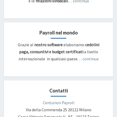
e
le
relazioni sindacali
…
continua
Payroll nel mondo
Grazie al
nostro software
elaboriamo
cedolini
paga, consuntivi e budget certificati
a livello
internazionale in qualsiasi paese…
continua
Contatti
Centurion Payroll
Via della Commenda 25
20122 Milano
Corso Vittorio Emanuele II , 87 – 10123 Torino