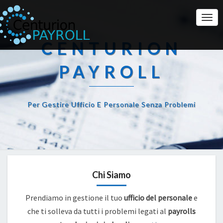
Togg
Navi
CENTURION
PAYROLL
Per Gestire Ufficio E Personale Senza Problemi
Chi Siamo
Prendiamo in gestione il tuo
ufficio del personale
e
che ti solleva da tutti i problemi legati al
payrolls