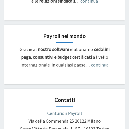
e
le
relazioni sindacali
…
continua
Payroll nel mondo
Grazie al
nostro software
elaboriamo
cedolini
paga, consuntivi e budget certificati
a livello
internazionale in qualsiasi paese…
continua
Contatti
Centurion Payroll
Via della Commenda 25
20122 Milano
Corso Vittorio Emanuele II , 87 – 10123 Torino