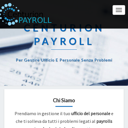
Togg
Navi
CENTURION
PAYROLL
Per Gestire Ufficio E Personale Senza Problemi
Chi Siamo
Prendiamo in gestione il tuo
ufficio del personale
e
che ti solleva da tutti i problemi legati al
payrolls