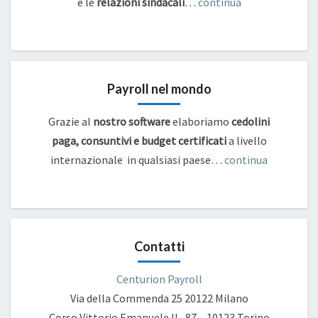
e
le
relazioni sindacali
…
continua
Payroll nel mondo
Grazie al
nostro software
elaboriamo
cedolini
paga, consuntivi e budget certificati
a livello
internazionale in qualsiasi paese…
continua
Contatti
Centurion Payroll
Via della Commenda 25
20122 Milano
Corso Vittorio Emanuele II , 87 – 10123 Torino