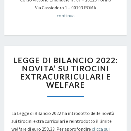
Via Cassiodoro 1 – 00193 ROMA
continua
LEGGE
LEGGE DI BILANCIO 2022:
DI
BILANCIO
NOVITA’ SU TIROCINI
2022:
EXTRACURRICULARI E
NOVITA’
WELFARE
SU
TIROCINI
EXTRACURRICULARI
E
WELFARE
La Legge di Bilancio 2022 ha introdotto delle novità
sui tirocini extra curriculari e reintrodotto il limite
welfare di euro 258,33. Per approfondire
clicca qui