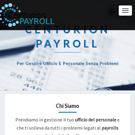
Togg
Navi
CENTURION
PAYROLL
Per Gestire Ufficio E Personale Senza Problemi
Chi Siamo
Prendiamo in gestione il tuo
ufficio del personale
e
che ti solleva da tutti i problemi legati al
payrolls