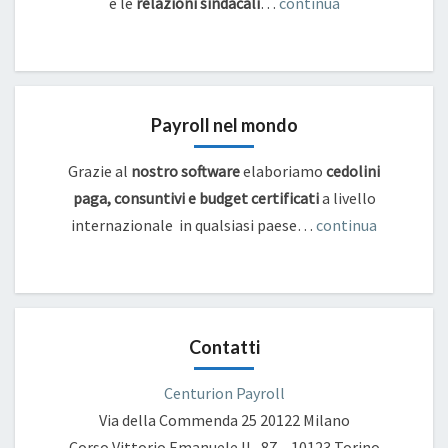
e
le
relazioni sindacali
…
continua
Payroll nel mondo
Grazie al
nostro software
elaboriamo
cedolini
paga, consuntivi e budget certificati
a livello
internazionale in qualsiasi paese…
continua
Contatti
Centurion Payroll
Via della Commenda 25
20122 Milano
Corso Vittorio Emanuele II , 87 – 10123 Torino