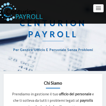
Togg
Navi
CENTURION
PAYROLL
Per Gestire Ufficio E Personale Senza Problemi
Chi Siamo
Prendiamo in gestione il tuo
ufficio del personale
e
che ti solleva da tutti i problemi legati al
payrolls