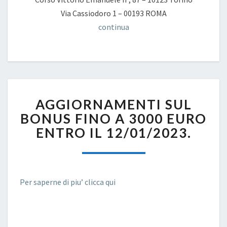
Via Cassiodoro 1 – 00193 ROMA
continua
AGGIORNAMENTI
AGGIORNAMENTI SUL
SUL
BONUS
BONUS FINO A 3000 EURO
FINO
ENTRO IL 12/01/2023.
A
3000
EURO
ENTRO
IL
Per saperne di piu’ clicca qui
12/01/2023.