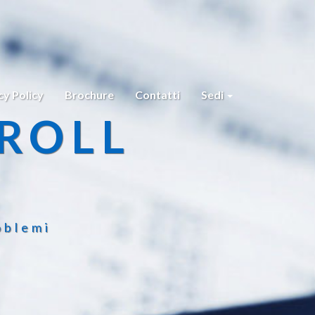
cy Policy
Brochure
Contatti
Sedi
ROLL
oblemi