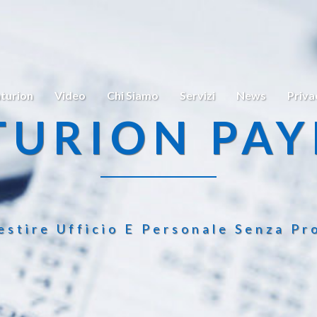
turion
Video
Chi Siamo
Servizi
News
Priva
TURION PAY
estire Ufficio E Personale Senza Pr