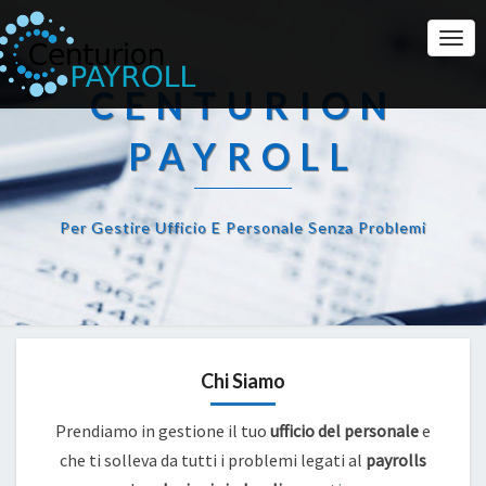
Togg
Navi
CENTURION
PAYROLL
Per Gestire Ufficio E Personale Senza Problemi
Chi Siamo
Prendiamo in gestione il tuo
ufficio del personale
e
che ti solleva da tutti i problemi legati al
payrolls