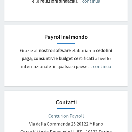
e
le
relazioni sindacali
…
continua
Payroll nel mondo
Grazie al
nostro software
elaboriamo
cedolini
paga, consuntivi e budget certificati
a livello
internazionale in qualsiasi paese…
continua
Contatti
Centurion Payroll
Via della Commenda 25
20122 Milano
Corso Vittorio Emanuele II , 87 – 10123 Torino