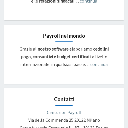
e
le
relazioni sindacali
…
continua
Payroll nel mondo
Grazie al
nostro software
elaboriamo
cedolini
paga, consuntivi e budget certificati
a livello
internazionale in qualsiasi paese…
continua
Contatti
Centurion Payroll
Via della Commenda 25
20122 Milano
Corso Vittorio Emanuele II , 87 – 10123 Torino