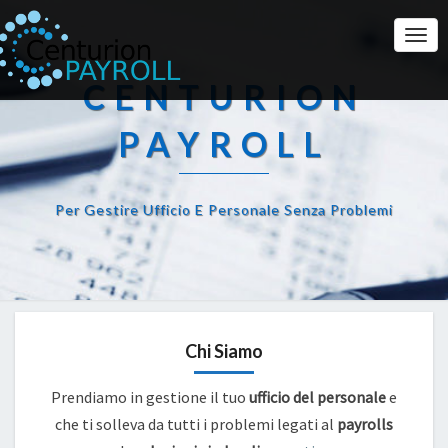
Togg
Navi
CENTURION
PAYROLL
Per Gestire Ufficio E Personale Senza Problemi
Chi Siamo
Prendiamo in gestione il tuo
ufficio del personale
e
che ti solleva da tutti i problemi legati al
payrolls