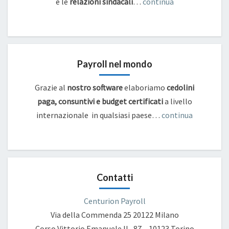
e
le
relazioni sindacali
…
continua
Payroll nel mondo
Grazie al
nostro software
elaboriamo
cedolini
paga, consuntivi e budget certificati
a livello
internazionale in qualsiasi paese…
continua
Contatti
Centurion Payroll
Via della Commenda 25
20122 Milano
Corso Vittorio Emanuele II , 87 – 10123 Torino