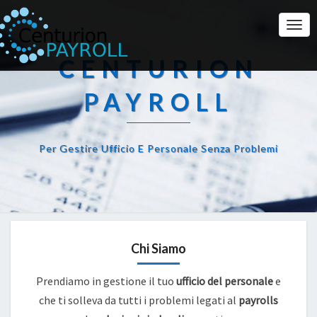
Togg
Navi
CENTURION
PAYROLL
Per Gestire Ufficio E Personale Senza Problemi
Chi Siamo
Prendiamo in gestione il tuo
ufficio del personale
e
che ti solleva da tutti i problemi legati al
payrolls