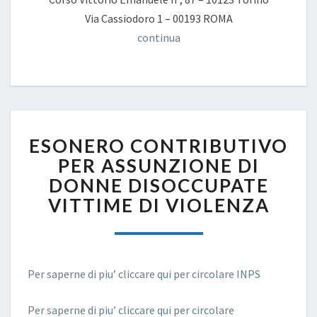
Via Cassiodoro 1 – 00193 ROMA
continua
ESONERO
ESONERO CONTRIBUTIVO
CONTRIBUTIVO
PER
PER ASSUNZIONE DI
ASSUNZIONE
DONNE DISOCCUPATE
DI
VITTIME DI VIOLENZA
DONNE
DISOCCUPATE
VITTIME
DI
VIOLENZA
Per saperne di piu’ cliccare qui per circolare INPS
Per saperne di piu’ cliccare qui per circolare