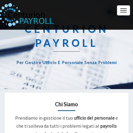
Togg
Navi
CENTURION
PAYROLL
Per Gestire Ufficio E Personale Senza Problemi
Chi Siamo
Prendiamo in gestione il tuo
ufficio del personale
e
che ti solleva da tutti i problemi legati al
payrolls