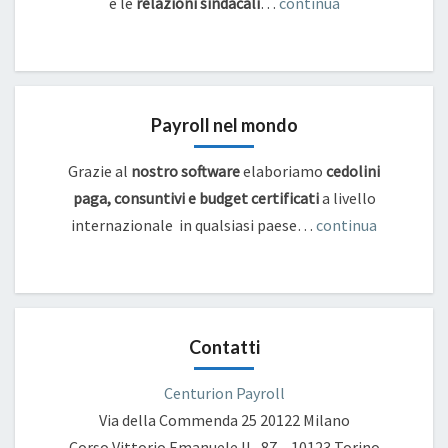
e
le
relazioni sindacali
…
continua
Payroll nel mondo
Grazie al
nostro software
elaboriamo
cedolini
paga, consuntivi e budget certificati
a livello
internazionale in qualsiasi paese…
continua
Contatti
Centurion Payroll
Via della Commenda 25
20122 Milano
Corso Vittorio Emanuele II , 87 – 10123 Torino