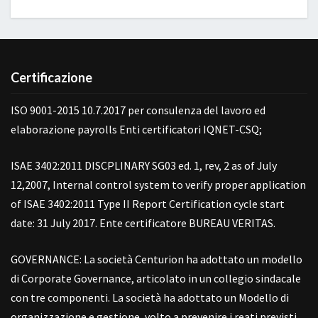
Certificazione
ISO 9001-2015 10.7.2017 per consulenza del lavoro ed
elaborazione payrolls Enti certificatori IQNET-CSQ;
ISAE 3402:2011 DISCPLINARY SG03 ed. 1, rev, 2 as of July
12,2007, Internal control system to verify proper application
of ISAE 3402:2011 Type II Report Certification cycle start
date: 31 July 2017. Ente certificatore BUREAU VERITAS.
GOVERNANCE: La società Centurion ha adottato un modello
di Corporate Governance, articolato in un collegio sindacale
con tre componenti. La società ha adottato un Modello di
organizzazione e gestione, volto a prevenire i reati previsti