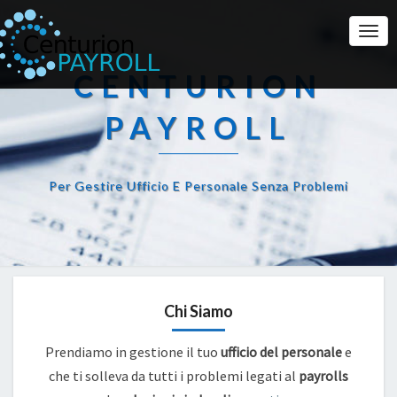
Togg
Navi
CENTURION
PAYROLL
Per Gestire Ufficio E Personale Senza Problemi
Chi Siamo
Prendiamo in gestione il tuo
ufficio del personale
e
che ti solleva da tutti i problemi legati al
payrolls