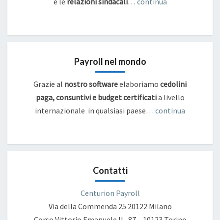
e
le
relazioni sindacali
…
continua
Payroll nel mondo
Grazie al
nostro software
elaboriamo
cedolini
paga, consuntivi e budget certificati
a livello
internazionale in qualsiasi paese…
continua
Contatti
Centurion Payroll
Via della Commenda 25
20122 Milano
Corso Vittorio Emanuele II , 87 – 10123 Torino