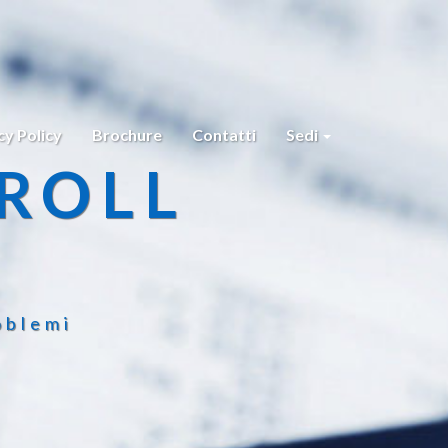
cy Policy
Brochure
Contatti
Sedi
ROLL
oblemi