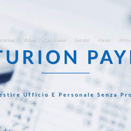
turion
Video
Chi Siamo
Servizi
News
Priva
TURION PAY
estire Ufficio E Personale Senza Pr