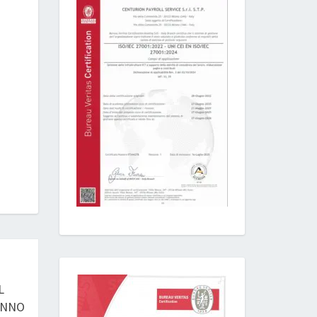
L
ANNO