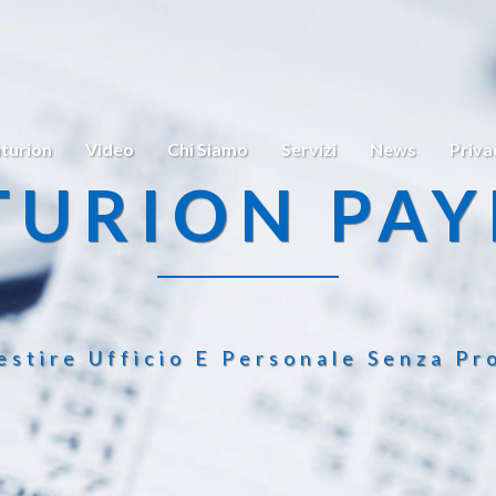
turion
Video
Chi Siamo
Servizi
News
Priva
TURION PAY
estire Ufficio E Personale Senza Pr