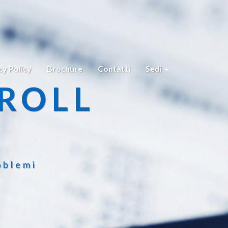
cy Policy
Brochure
Contatti
Sedi
ROLL
oblemi