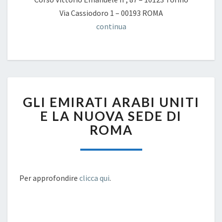
Via Cassiodoro 1 – 00193 ROMA
continua
GLI
GLI EMIRATI ARABI UNITI
EMIRATI
ARABI
E LA NUOVA SEDE DI
UNITI
ROMA
E
LA
NUOVA
SEDE
DI
Per approfondire
clicca qui
.
ROMA