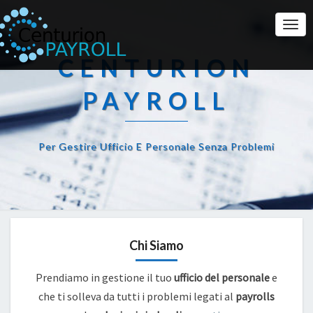
Togg
Navi
CENTURION
PAYROLL
Per Gestire Ufficio E Personale Senza Problemi
Chi Siamo
Prendiamo in gestione il tuo
ufficio del personale
e
che ti solleva da tutti i problemi legati al
payrolls