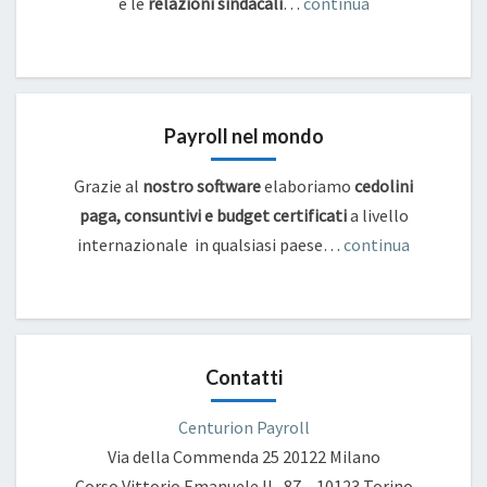
e
le
relazioni sindacali
…
continua
Payroll nel mondo
Grazie al
nostro software
elaboriamo
cedolini
paga, consuntivi e budget certificati
a livello
internazionale in qualsiasi paese…
continua
Contatti
Centurion Payroll
Via della Commenda 25
20122 Milano
Corso Vittorio Emanuele II , 87 – 10123 Torino