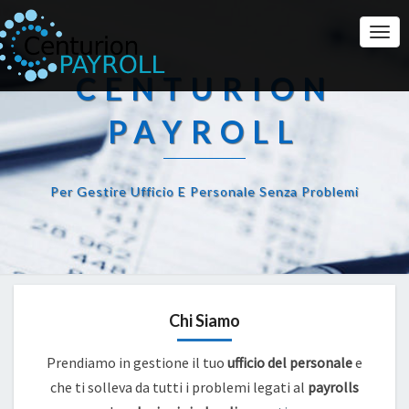
Togg
Navi
CENTURION
PAYROLL
Per Gestire Ufficio E Personale Senza Problemi
Chi Siamo
Prendiamo in gestione il tuo
ufficio del personale
e
che ti solleva da tutti i problemi legati al
payrolls