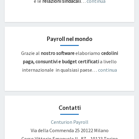
e
le
relazioni sindacali
…
continua
Payroll nel mondo
Grazie al
nostro software
elaboriamo
cedolini
paga, consuntivi e budget certificati
a livello
internazionale in qualsiasi paese…
continua
Contatti
Centurion Payroll
Via della Commenda 25
20122 Milano
Corso Vittorio Emanuele II , 87 – 10123 Torino