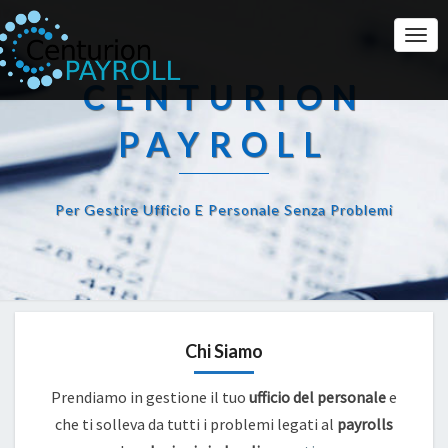
Togg
Navi
CENTURION
PAYROLL
Per Gestire Ufficio E Personale Senza Problemi
Chi Siamo
Prendiamo in gestione il tuo
ufficio del personale
e
che ti solleva da tutti i problemi legati al
payrolls