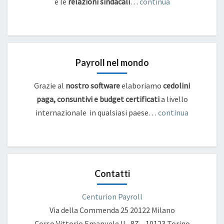
e
le
relazioni sindacali
…
continua
Payroll nel mondo
Grazie al
nostro software
elaboriamo
cedolini
paga, consuntivi e budget certificati
a livello
internazionale in qualsiasi paese…
continua
Contatti
Centurion Payroll
Via della Commenda 25
20122 Milano
Corso Vittorio Emanuele II , 87 – 10123 Torino