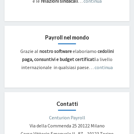
e
le
relazioni sindacali
…
continua
Payroll nel mondo
Grazie al
nostro software
elaboriamo
cedolini
paga, consuntivi e budget certificati
a livello
internazionale in qualsiasi paese…
continua
Contatti
Centurion Payroll
Via della Commenda 25
20122 Milano
Corso Vittorio Emanuele II , 87 – 10123 Torino