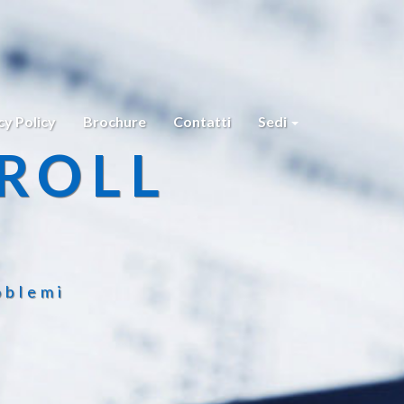
cy Policy
Brochure
Contatti
Sedi
ROLL
oblemi