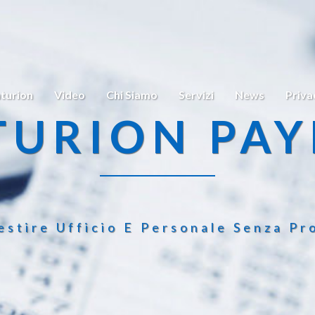
turion
Video
Chi Siamo
Servizi
News
Priva
TURION PAY
estire Ufficio E Personale Senza Pr