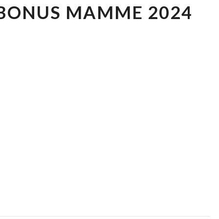
 BONUS MAMME 2024
BONUS
MAMME
2024