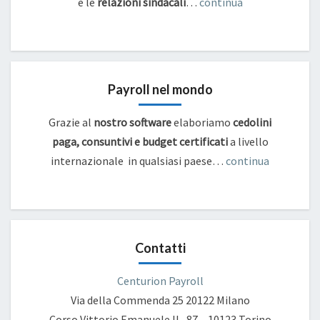
e
le
relazioni sindacali
…
continua
Payroll nel mondo
Grazie al
nostro software
elaboriamo
cedolini
paga, consuntivi e budget certificati
a livello
internazionale in qualsiasi paese…
continua
Contatti
Centurion Payroll
Via della Commenda 25
20122 Milano
Corso Vittorio Emanuele II , 87 – 10123 Torino