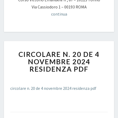
Via Cassiodoro 1 – 00193 ROMA
continua
CIRCOLARE
CIRCOLARE N. 20 DE 4
N.
20
NOVEMBRE 2024
DE
RESIDENZA PDF
4
NOVEMBRE
2024
circolare n. 20 de 4 novembre 2024 residenza pdf
RESIDENZA
PDF