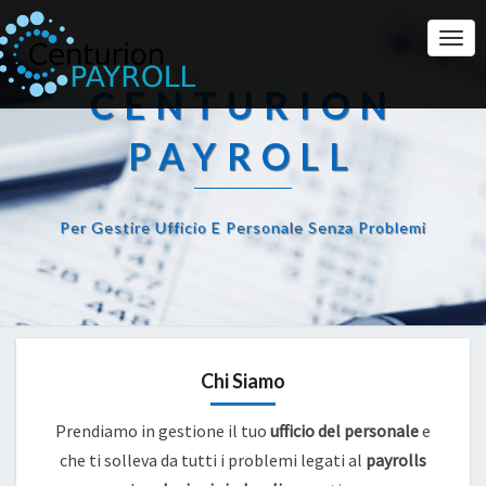
Togg
Navi
CENTURION
PAYROLL
Per Gestire Ufficio E Personale Senza Problemi
Chi Siamo
Prendiamo in gestione il tuo
ufficio del personale
e
che ti solleva da tutti i problemi legati al
payrolls