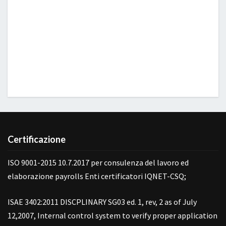
Certificazione
ISO 9001-2015 10.7.2017 per consulenza del lavoro ed
elaborazione payrolls Enti certificatori IQNET-CSQ;
ISAE 3402:2011 DISCPLINARY SG03 ed. 1, rev, 2 as of July
12,2007, Internal control system to verify proper application