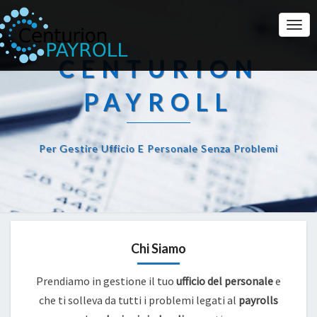
Togg
Navi
CENTURION
PAYROLL
Per Gestire Ufficio E Personale Senza Problemi
Chi Siamo
Prendiamo in gestione il tuo
ufficio del personale
e
che ti solleva da tutti i problemi legati al
payrolls