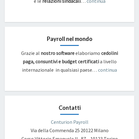
e
le
relazioni sindacali
…
continua
Payroll nel mondo
Grazie al
nostro software
elaboriamo
cedolini
paga, consuntivi e budget certificati
a livello
internazionale in qualsiasi paese…
continua
Contatti
Centurion Payroll
Via della Commenda 25
20122 Milano
Corso Vittorio Emanuele II , 87 – 10123 Torino