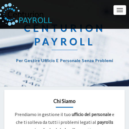
Togg
Navi
CENTURION
PAYROLL
Per Gestire Ufficio E Personale Senza Problemi
Chi Siamo
Prendiamo in gestione il tuo
ufficio del personale
e
che ti solleva da tutti i problemi legati al
payrolls