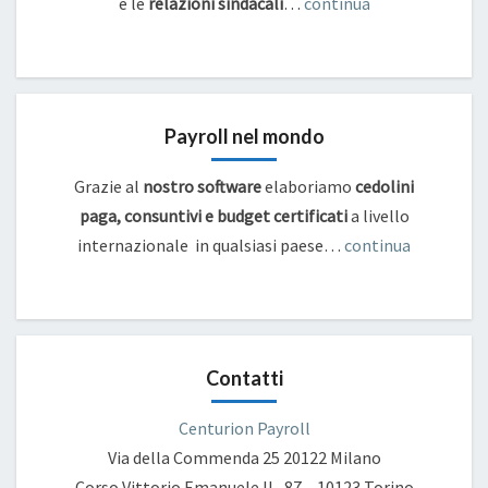
e
le
relazioni sindacali
…
continua
Payroll nel mondo
Grazie al
nostro software
elaboriamo
cedolini
paga, consuntivi e budget certificati
a livello
internazionale in qualsiasi paese…
continua
Contatti
Centurion Payroll
Via della Commenda 25
20122 Milano
Corso Vittorio Emanuele II , 87 – 10123 Torino