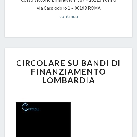
Via Cassiodoro 1 – 00193 ROMA
continua
CIRCOLARE
CIRCOLARE SU BANDI DI
SU
BANDI
FINANZIAMENTO
DI
LOMBARDIA
FINANZIAMENTO
LOMBARDIA