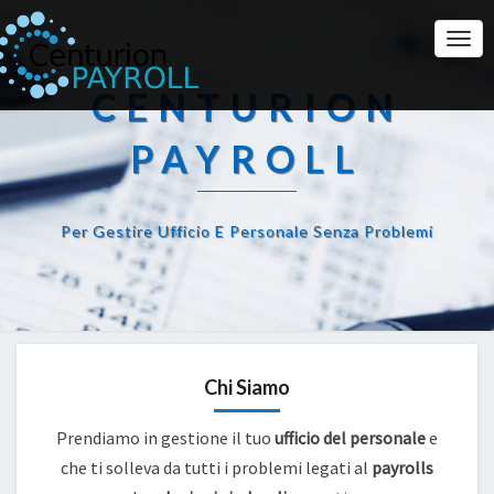
Togg
Navi
CENTURION
PAYROLL
Per Gestire Ufficio E Personale Senza Problemi
Chi Siamo
Prendiamo in gestione il tuo
ufficio del personale
e
che ti solleva da tutti i problemi legati al
payrolls