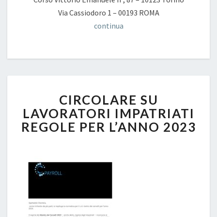
Via Cassiodoro 1 – 00193 ROMA
continua
CIRCOLARE
CIRCOLARE SU
SU
LAVORATORI
LAVORATORI IMPATRIATI
IMPATRIATI
REGOLE PER L’ANNO 2023
REGOLE
PER
L’ANNO
2023