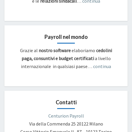
e
le
relazioni sindacali
…
continua
Payroll nel mondo
Grazie al
nostro software
elaboriamo
cedolini
paga, consuntivi e budget certificati
a livello
internazionale in qualsiasi paese…
continua
Contatti
Centurion Payroll
Via della Commenda 25
20122 Milano
Corso Vittorio Emanuele II , 87 – 10123 Torino