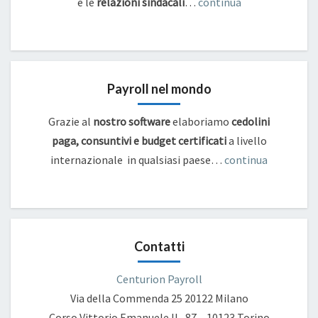
e
le
relazioni sindacali
…
continua
Payroll nel mondo
Grazie al
nostro software
elaboriamo
cedolini
paga, consuntivi e budget certificati
a livello
internazionale in qualsiasi paese…
continua
Contatti
Centurion Payroll
Via della Commenda 25
20122 Milano
Corso Vittorio Emanuele II , 87 – 10123 Torino