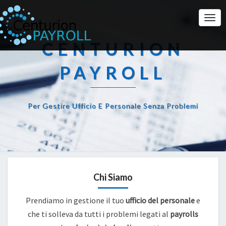
Togg
Navi
CENTURION
PAYROLL
Per Gestire Ufficio E Personale Senza Problemi
Chi Siamo
Prendiamo in gestione il tuo
ufficio del personale
e
che ti solleva da tutti i problemi legati al
payrolls