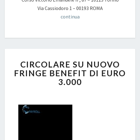
Via Cassiodoro 1 – 00193 ROMA
continua
CIRCOLARE
CIRCOLARE SU NUOVO
SU
NUOVO
FRINGE BENEFIT DI EURO
FRINGE
3.000
BENEFIT
DI
EURO
3.000