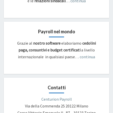
e
le
relazioni sindacali
…
continua
Payroll nel mondo
Grazie al
nostro software
elaboriamo
cedolini
paga, consuntivi e budget certificati
a livello
internazionale in qualsiasi paese…
continua
Contatti
Centurion Payroll
Via della Commenda 25
20122 Milano
Corso Vittorio Emanuele II , 87 – 10123 Torino