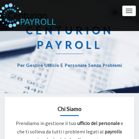
Togg
Navi
CENTURION
PAYROLL
Per Gestire Ufficio E Personale Senza Problemi
Chi Siamo
Prendiamo in gestione il tuo
ufficio del personale
e
che ti solleva da tutti i problemi legati al
payrolls