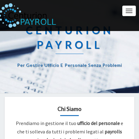
Togg
Navi
CENTURION
PAYROLL
Per Gestire Ufficio E Personale Senza Problemi
Chi Siamo
Prendiamo in gestione il tuo
ufficio del personale
e
che ti solleva da tutti i problemi legati al
payrolls