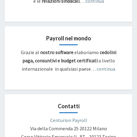
e
le
relazioni sindacali
…
continua
Payroll nel mondo
Grazie al
nostro software
elaboriamo
cedolini
paga, consuntivi e budget certificati
a livello
internazionale in qualsiasi paese…
continua
Contatti
Centurion Payroll
Via della Commenda 25
20122 Milano
Corso Vittorio Emanuele II , 87 – 10123 Torino