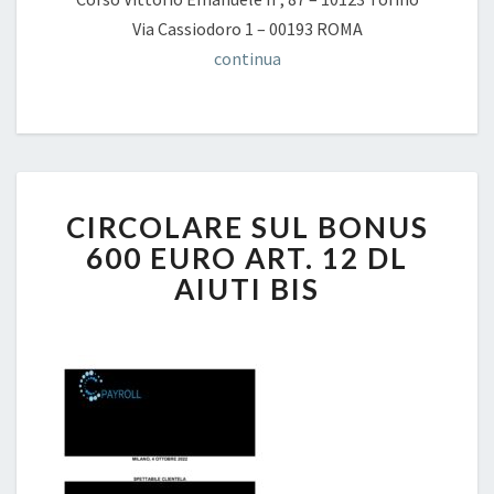
Via Cassiodoro 1 – 00193 ROMA
continua
CIRCOLARE
CIRCOLARE SUL BONUS
SUL
BONUS
600 EURO ART. 12 DL
600
AIUTI BIS
EURO
ART.
12
DL
AIUTI
BIS