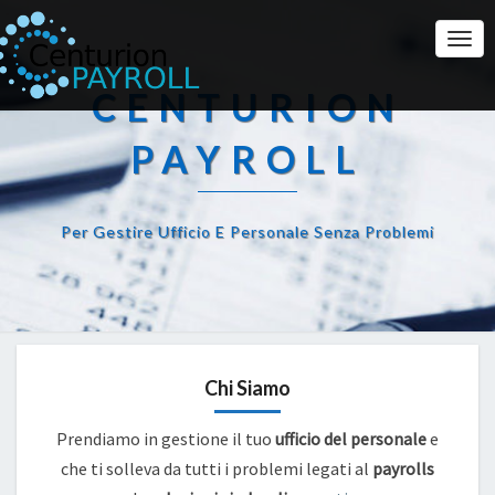
Togg
Navi
CENTURION
PAYROLL
Per Gestire Ufficio E Personale Senza Problemi
Chi Siamo
Prendiamo in gestione il tuo
ufficio del personale
e
che ti solleva da tutti i problemi legati al
payrolls