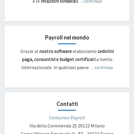
e
le
relazioni sindacali
…
continua
Payroll nel mondo
Grazie al
nostro software
elaboriamo
cedolini
paga, consuntivi e budget certificati
a livello
internazionale in qualsiasi paese…
continua
Contatti
Centurion Payroll
Via della Commenda 25
20122 Milano
Corso Vittorio Emanuele II , 87 – 10123 Torino