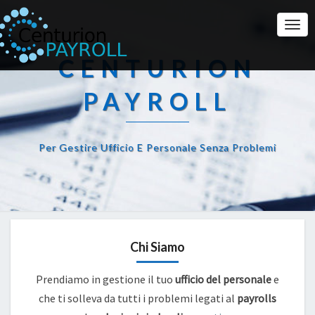
Togg
Navi
CENTURION
PAYROLL
Per Gestire Ufficio E Personale Senza Problemi
Chi Siamo
Prendiamo in gestione il tuo
ufficio del personale
e
che ti solleva da tutti i problemi legati al
payrolls