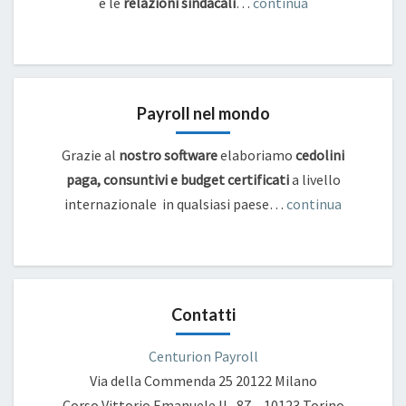
e
le
relazioni sindacali
…
continua
Payroll nel mondo
Grazie al
nostro software
elaboriamo
cedolini
paga, consuntivi e budget certificati
a livello
internazionale in qualsiasi paese…
continua
Contatti
Centurion Payroll
Via della Commenda 25
20122 Milano
Corso Vittorio Emanuele II , 87 – 10123 Torino