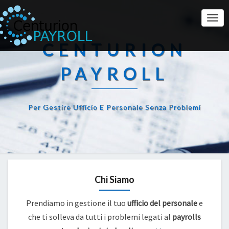
Togg
Navi
CENTURION
PAYROLL
Per Gestire Ufficio E Personale Senza Problemi
Chi Siamo
Prendiamo in gestione il tuo
ufficio del personale
e
che ti solleva da tutti i problemi legati al
payrolls