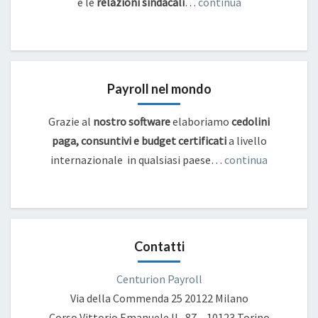
e
le
relazioni sindacali
…
continua
Payroll nel mondo
Grazie al
nostro software
elaboriamo
cedolini
paga, consuntivi e budget certificati
a livello
internazionale in qualsiasi paese…
continua
Contatti
Centurion Payroll
Via della Commenda 25
20122 Milano
Corso Vittorio Emanuele II , 87 – 10123 Torino