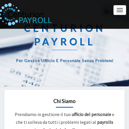
Togg
Navi
CENTURION
PAYROLL
Per Gestire Ufficio E Personale Senza Problemi
Chi Siamo
Prendiamo in gestione il tuo
ufficio del personale
e
che ti solleva da tutti i problemi legati al
payrolls