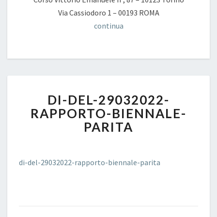
Via Cassiodoro 1 – 00193 ROMA
continua
DI-
DI-DEL-29032022-
DEL-
29032022-
RAPPORTO-BIENNALE-
RAPPORTO-
PARITA
BIENNALE-
PARITA
di-del-29032022-rapporto-biennale-parita