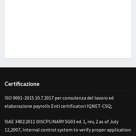
Certificazione
ISO 9001-2015 10.7.2017 per consulenza del lavoro ed
elaborazione payrolls Enti certificatori IQNET-CSQ;
ISAE 3402:2011 DISCPLINARY SG03 ed. 1, rev, 2 as of July
12,2007, Internal control system to verify proper application