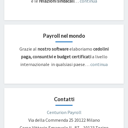
e
le
relazioni sindacali
…
continua
Payroll nel mondo
Grazie al
nostro software
elaboriamo
cedolini
paga, consuntivi e budget certificati
a livello
internazionale in qualsiasi paese…
continua
Contatti
Centurion Payroll
Via della Commenda 25
20122 Milano
Corso Vittorio Emanuele II , 87 – 10123 Torino