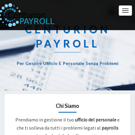
Togg
Navi
CENTURION
PAYROLL
Per Gestire Ufficio E Personale Senza Problemi
Chi Siamo
Prendiamo in gestione il tuo
ufficio del personale
e
che ti solleva da tutti i problemi legati al
payrolls