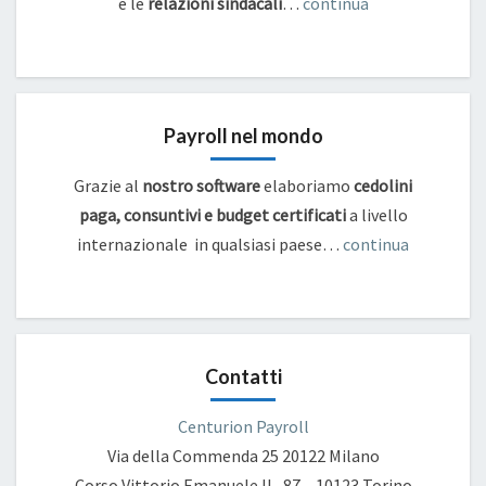
e
le
relazioni sindacali
…
continua
Payroll nel mondo
Grazie al
nostro software
elaboriamo
cedolini
paga, consuntivi e budget certificati
a livello
internazionale in qualsiasi paese…
continua
Contatti
Centurion Payroll
Via della Commenda 25
20122 Milano
Corso Vittorio Emanuele II , 87 – 10123 Torino