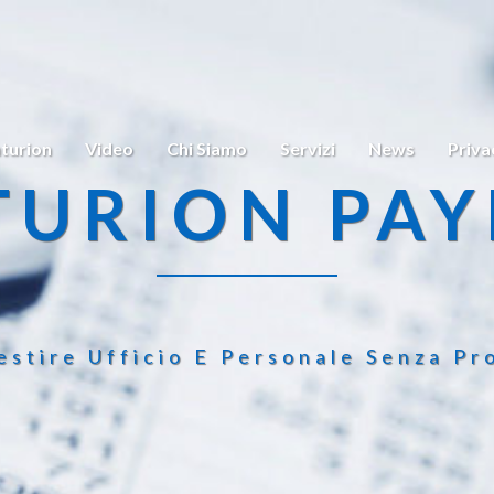
turion
Video
Chi Siamo
Servizi
News
Priva
TURION PAY
estire Ufficio E Personale Senza Pr