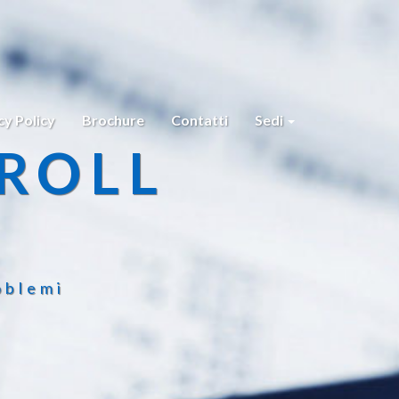
cy Policy
Brochure
Contatti
Sedi
ROLL
oblemi