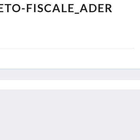
ETO-FISCALE_ADER
FISCALE_ADER