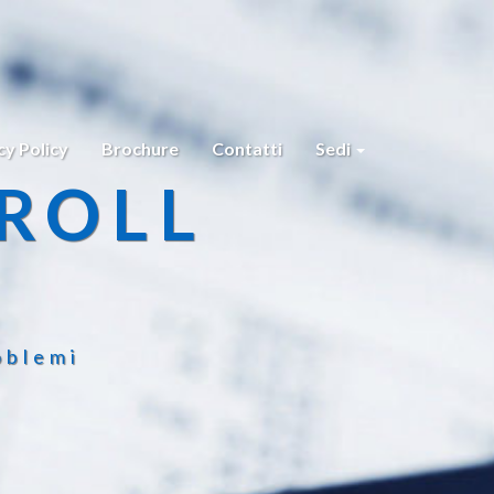
cy Policy
Brochure
Contatti
Sedi
ROLL
oblemi