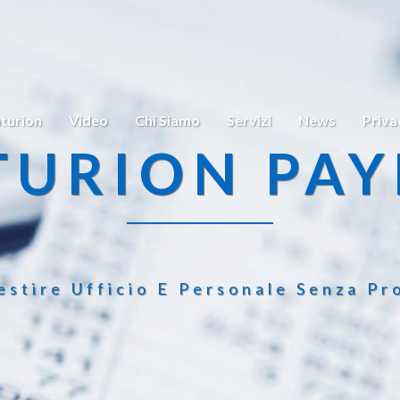
turion
Video
Chi Siamo
Servizi
News
Priva
TURION PAY
estire Ufficio E Personale Senza Pr