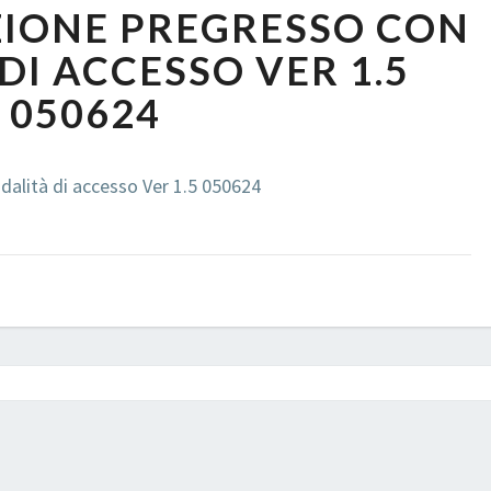
ZIONE PREGRESSO CON
–
OPPOSIZIONE
DI ACCESSO VER 1.5
PREGRESSO
050624
CON
MODALITÀ
DI
alità di accesso Ver 1.5 050624
ACCESSO
VER
1.5
050624