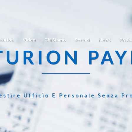
turion
Video
Chi Siamo
Servizi
News
Priva
TURION PAY
estire Ufficio E Personale Senza Pr