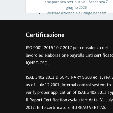
trasparenza retributiva – Scadenza 7
giugno 2026
Welfare aziendale e Fringe benefit
Certificazione
ISO 9001-2015 10.7.2017 per consulenza del
lavoro ed elaborazione payrolls Enti certificato
IQNET-CSQ;
ISAE 3402:2011 DISCPLINARY SG03 ed. 1, rev, 
as of July 12,2007, Internal control system to
verify proper application of ISAE 3402:2011 Ty
II Report Certification cycle start date: 31 July
2017. Ente certificatore BUREAU VERITAS.