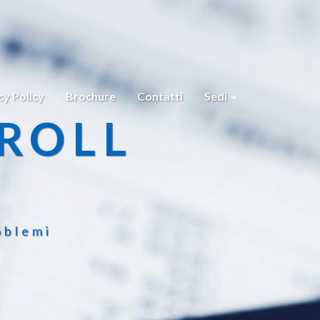
cy Policy
Brochure
Contatti
Sedi
ROLL
oblemi