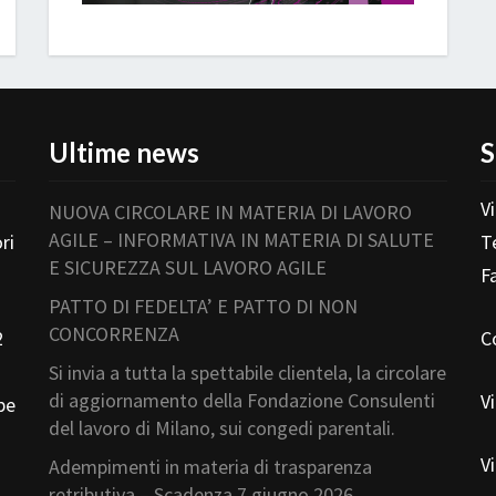
Ultime news
S
V
NUOVA CIRCOLARE IN MATERIA DI LAVORO
AGILE – INFORMATIVA IN MATERIA DI SALUTE
ri
T
E SICUREZZA SUL LAVORO AGILE
F
PATTO DI FEDELTA’ E PATTO DI NON
CONCORRENZA
2
C
Si invia a tutta la spettabile clientela, la circolare
di aggiornamento della Fondazione Consulenti
V
pe
del lavoro di Milano, sui congedi parentali.
V
Adempimenti in materia di trasparenza
retributiva – Scadenza 7 giugno 2026