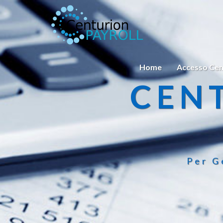
Home
Accesso Cen
CEN
Per G