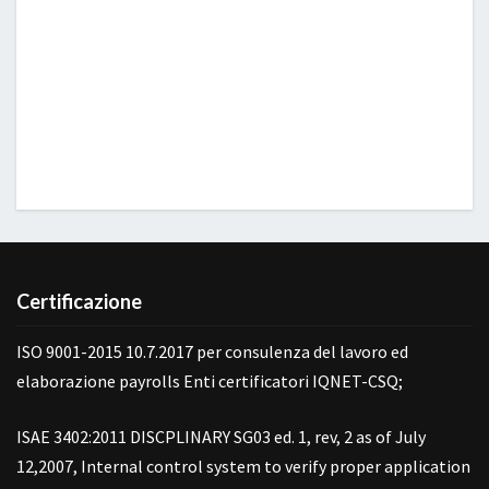
Certificazione
ISO 9001-2015 10.7.2017 per consulenza del lavoro ed
elaborazione payrolls Enti certificatori IQNET-CSQ;
ISAE 3402:2011 DISCPLINARY SG03 ed. 1, rev, 2 as of July
12,2007, Internal control system to verify proper application