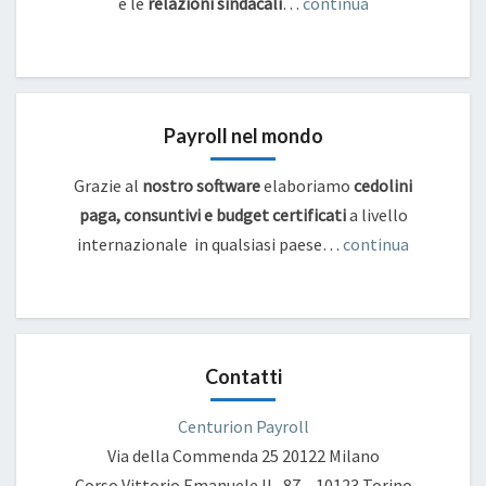
e
le
relazioni sindacali
…
continua
Payroll nel mondo
Grazie al
nostro software
elaboriamo
cedolini
paga, consuntivi e budget certificati
a livello
internazionale in qualsiasi paese…
continua
Contatti
Centurion Payroll
Via della Commenda 25
20122 Milano
Corso Vittorio Emanuele II , 87 – 10123 Torino