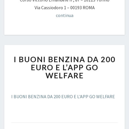
Via Cassiodoro 1 – 00193 ROMA
continua
I
I BUONI BENZINA DA 200
BUONI
BENZINA
EURO E L’APP GO
DA
WELFARE
200
EURO
E
I BUONI BENZINA DA 200 EURO E L'APP GO WELFARE
L’APP
GO
WELFARE