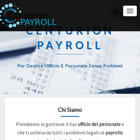
Togg
Navi
CENTURION
PAYROLL
Per Gestire Ufficio E Personale Senza Problemi
Chi Siamo
Prendiamo in gestione il tuo
ufficio del personale
e
che ti solleva da tutti i problemi legati al
payrolls