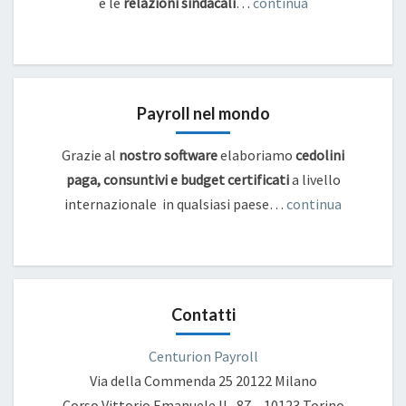
e
le
relazioni sindacali
…
continua
Payroll nel mondo
Grazie al
nostro software
elaboriamo
cedolini
paga, consuntivi e budget certificati
a livello
internazionale in qualsiasi paese…
continua
Contatti
Centurion Payroll
Via della Commenda 25
20122 Milano
Corso Vittorio Emanuele II , 87 – 10123 Torino