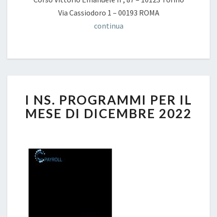
Via Cassiodoro 1 – 00193 ROMA
continua
I
I NS. PROGRAMMI PER IL
NS.
PROGRAMMI
MESE DI DICEMBRE 2022
PER
IL
MESE
DI
DICEMBRE
2022