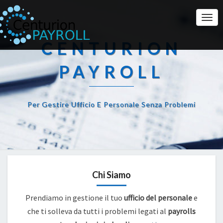
Togg
Navi
CENTURION
PAYROLL
Per Gestire Ufficio E Personale Senza Problemi
Chi Siamo
Prendiamo in gestione il tuo
ufficio del personale
e
che ti solleva da tutti i problemi legati al
payrolls