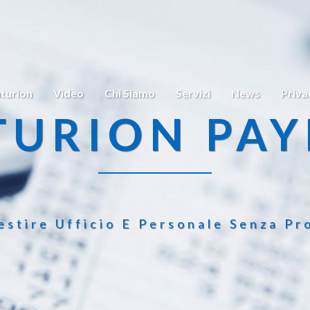
turion
Video
Chi Siamo
Servizi
News
Priva
TURION PAY
estire Ufficio E Personale Senza Pr