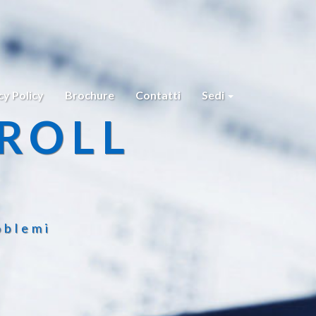
cy Policy
Brochure
Contatti
Sedi
ROLL
oblemi