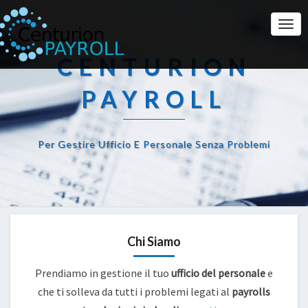
Togg
Navi
CENTURION
PAYROLL
Per Gestire Ufficio E Personale Senza Problemi
Chi Siamo
Prendiamo in gestione il tuo
ufficio del personale
e
che ti solleva da tutti i problemi legati al
payrolls