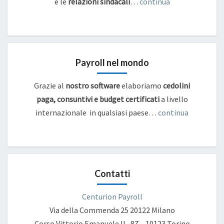
e
le
relazioni sindacali
…
continua
Payroll nel mondo
Grazie al
nostro software
elaboriamo
cedolini
paga, consuntivi e budget certificati
a livello
internazionale in qualsiasi paese…
continua
Contatti
Centurion Payroll
Via della Commenda 25
20122 Milano
Corso Vittorio Emanuele II , 87 – 10123 Torino