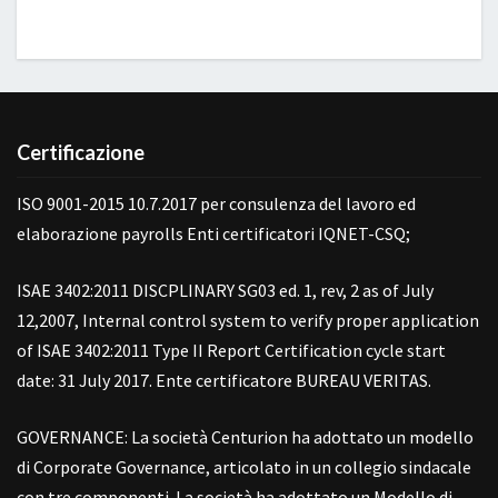
Certificazione
ISO 9001-2015 10.7.2017 per consulenza del lavoro ed
elaborazione payrolls Enti certificatori IQNET-CSQ;
ISAE 3402:2011 DISCPLINARY SG03 ed. 1, rev, 2 as of July
12,2007, Internal control system to verify proper application
of ISAE 3402:2011 Type II Report Certification cycle start
date: 31 July 2017. Ente certificatore BUREAU VERITAS.
GOVERNANCE: La società Centurion ha adottato un modello
di Corporate Governance, articolato in un collegio sindacale
con tre componenti. La società ha adottato un Modello di