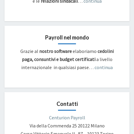
e
le
relazioni sindacali
…
continua
Payroll nel mondo
Grazie al
nostro software
elaboriamo
cedolini
paga, consuntivi e budget certificati
a livello
internazionale in qualsiasi paese…
continua
Contatti
Centurion Payroll
Via della Commenda 25
20122 Milano
Corso Vittorio Emanuele II , 87 – 10123 Torino