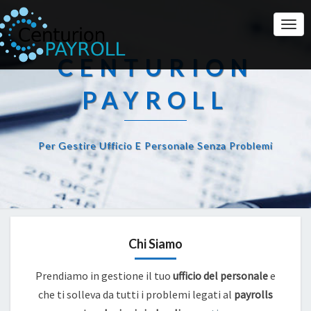
Togg
Navi
CENTURION
PAYROLL
Per Gestire Ufficio E Personale Senza Problemi
Chi Siamo
Prendiamo in gestione il tuo
ufficio del personale
e
che ti solleva da tutti i problemi legati al
payrolls